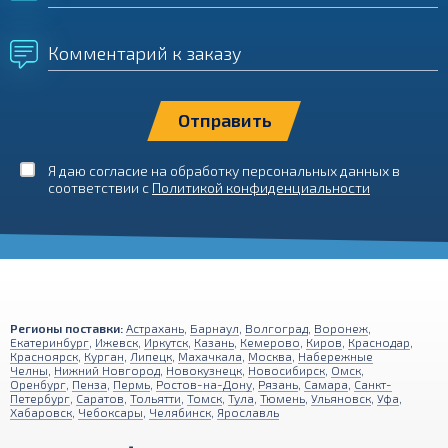
Комментарий к заказу
Я даю согласие на обработку персональных данных в
соответствии с
Политикой конфиденциальности
Регионы поставки:
Астрахань
,
Барнаул
,
Волгоград
,
Воронеж
,
Екатеринбург
,
Ижевск
,
Иркутск
,
Казань
,
Кемерово
,
Киров
,
Краснодар
,
Красноярск
,
Курган
,
Липецк
,
Махачкала
,
Москва
,
Набережные
Челны
,
Нижний Новгород
,
Новокузнецк
,
Новосибирск
,
Омск
,
Оренбург
,
Пенза
,
Пермь
,
Ростов-на-Дону
,
Рязань
,
Самара
,
Санкт-
Петербург
,
Саратов
,
Тольятти
,
Томск
,
Тула
,
Тюмень
,
Ульяновск
,
Уфа
,
Хабаровск
,
Чебоксары
,
Челябинск
,
Ярославль