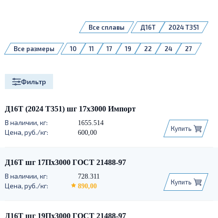
Все сплавы
Д16Т
2024 T351
Все размеры
10
11
17
19
22
24
27
30
32
36
41
42
46
Фильтр
Д16Т (2024 Т351) шг 17х3000 Импорт
1655.514
Купить
600,00
Д16Т шг 17Пх3000 ГОСТ 21488-97
728.311
Купить
890,00
Д16Т шг 19Пх3000 ГОСТ 21488-97