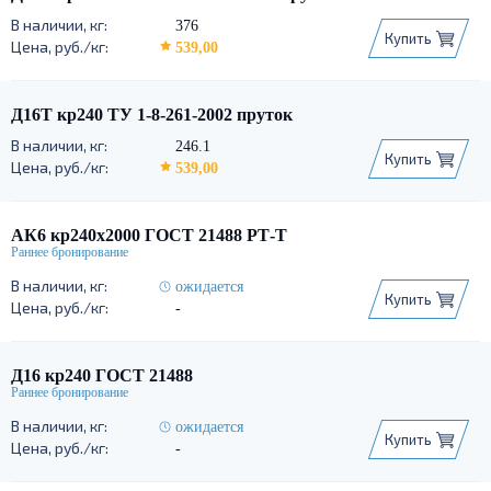
110
115
120
125
130
140
6060 Т66
376
Купить
150
160
170
180
190
200
539,00
210
220
230
240
250
260
270
280
290
300
Д16Т кр240 ТУ 1-8-261-2002 пруток
310
320
350
360
400
246.1
420
450
500
Купить
539,00
АК6 кр240х2000 ГОСТ 21488 РТ-Т
ожидается
Купить
-
Д16 кр240 ГОСТ 21488
ожидается
Купить
-