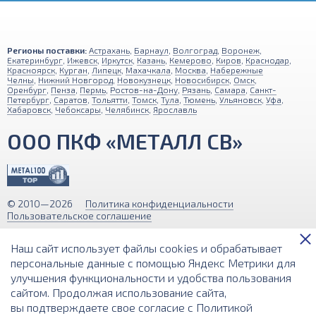
Регионы поставки:
Астрахань
,
Барнаул
,
Волгоград
,
Воронеж
,
Екатеринбург
,
Ижевск
,
Иркутск
,
Казань
,
Кемерово
,
Киров
,
Краснодар
,
Красноярск
,
Курган
,
Липецк
,
Махачкала
,
Москва
,
Набережные
Челны
,
Нижний Новгород
,
Новокузнецк
,
Новосибирск
,
Омск
,
Оренбург
,
Пенза
,
Пермь
,
Ростов-на-Дону
,
Рязань
,
Самара
,
Санкт-
Петербург
,
Саратов
,
Тольятти
,
Томск
,
Тула
,
Тюмень
,
Ульяновск
,
Уфа
,
Хабаровск
,
Чебоксары
,
Челябинск
,
Ярославль
ООО ПКФ «МЕТАЛЛ СВ»
© 2010—2026
Политика конфиденциальности
Пользовательское соглашение
Обращаем ваше внимание на то, что вся информация (включая цены)
Наш сайт использует файлы cookies и обрабатывает
на этом интернет-сайте носит исключительно информационный
характер и ни при каких условиях не является публичной офертой,
персональные данные с помощью Яндекс Метрики для
определяемой положениями Статьи 437 (2) Гражданского кодекса РФ.
улучшения функциональности и удобства пользования
сайтом. Продолжая использование сайта,
Разработка и поддержка сайта
вы подтверждаете свое согласие с
Политикой