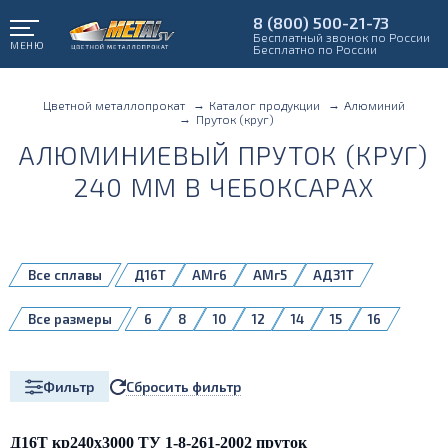
8 (800) 500-21-73
Бесплатный звонок по России
МЕНЮ
Бесплатно по России
Цветной металлопрокат
Каталог продукции
Алюминий
Пруток (круг)
АЛЮМИНИЕВЫЙ ПРУТОК (КРУГ)
240 ММ В ЧЕБОКСАРАХ
Все сплавы
Д16Т
АМг6
АМг5
АД31Т
АВТ1
АД1
АД31
АД31Т1 (6060)
Все размеры
6
8
10
12
14
15
16
АД31Т1
АД35Т1
АК4-1
АК4-1 Т1
18
20
22
24
25
26
АК6
АК6ПП
АК6Т1
АК8Т1
28
30
32
34
35
36
АМг2
АМг3
АМг5М
АМг61
Сбросить фильтр
Фильтр
38
40
42
45
46
48
АМг6М
АМц
В95
В95Т1
50
52
55
60
65
70
75
группа АМц
Д1
Д16
Д1Т
1561
80
85
90
95
100
105
Д16Т кр240х3000 ТУ 1-8-261-2002 пруток
1980
2024 T351
6060 Т4
6060 Т6