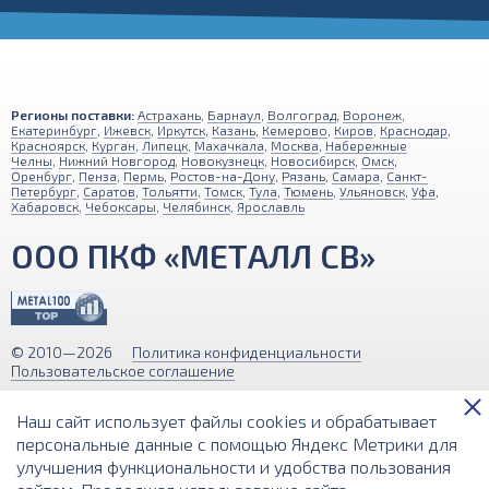
Регионы поставки:
Астрахань
,
Барнаул
,
Волгоград
,
Воронеж
,
Екатеринбург
,
Ижевск
,
Иркутск
,
Казань
,
Кемерово
,
Киров
,
Краснодар
,
Красноярск
,
Курган
,
Липецк
,
Махачкала
,
Москва
,
Набережные
Челны
,
Нижний Новгород
,
Новокузнецк
,
Новосибирск
,
Омск
,
Оренбург
,
Пенза
,
Пермь
,
Ростов-на-Дону
,
Рязань
,
Самара
,
Санкт-
Петербург
,
Саратов
,
Тольятти
,
Томск
,
Тула
,
Тюмень
,
Ульяновск
,
Уфа
,
Хабаровск
,
Чебоксары
,
Челябинск
,
Ярославль
ООО ПКФ «МЕТАЛЛ СВ»
© 2010—2026
Политика конфиденциальности
Пользовательское соглашение
Обращаем ваше внимание на то, что вся информация (включая цены)
Наш сайт использует файлы cookies и обрабатывает
на этом интернет-сайте носит исключительно информационный
характер и ни при каких условиях не является публичной офертой,
персональные данные с помощью Яндекс Метрики для
определяемой положениями Статьи 437 (2) Гражданского кодекса РФ.
улучшения функциональности и удобства пользования