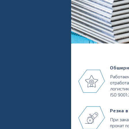
Обширн
Работаем
отработа
логистик
ISO 9001
Резка 
При зака
прокат п