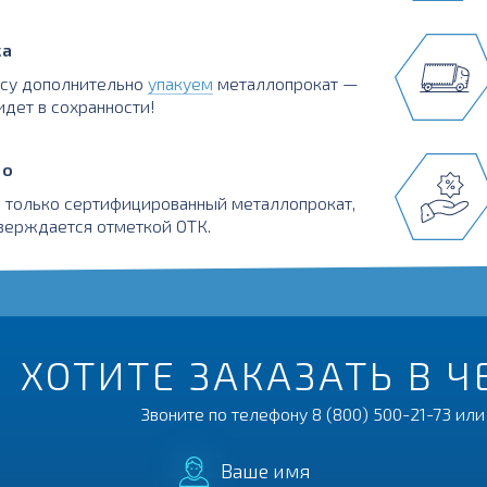
ка
осу дополнительно
упакуем
металлопрокат —
идет в сохранности!
во
 только сертифицированный металлопрокат,
верждается отметкой ОТК.
ХОТИТЕ ЗАКАЗАТЬ В 
Звоните по телефону
8 (800) 500-21-73
или 
Ваше имя