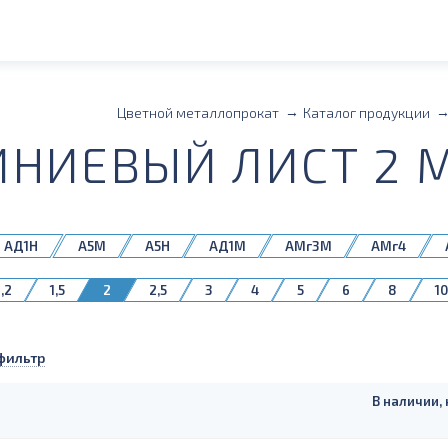
Цветной металлопрокат
Каталог продукции
НИЕВЫЙ ЛИСТ 2 М
АД1Н
А5М
А5Н
АД1М
АМг3М
АМг4
М
АМцН2
Д16АМ
Д16БМ
1,2
1,5
2
2,5
3
4
5
6
8
10
фильтр
В наличии, 