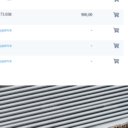
173.038
900,00
дается
-
дается
-
дается
-