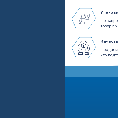
Упаков
По запр
товар пр
Качест
Продаем
что подт