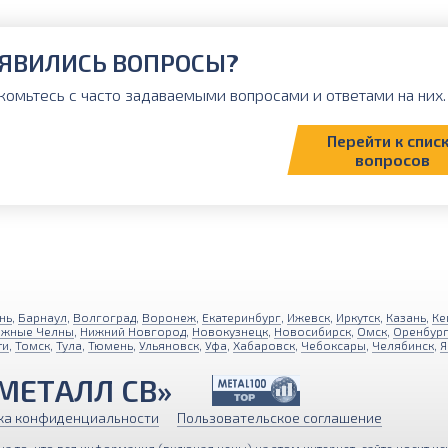
ЯВИЛИСЬ ВОПРОСЫ?
комьтесь с часто задаваемыми вопросами и ответами на них. 
Перейти к спис
вопросов
нь
,
Барнаул
,
Волгоград
,
Воронеж
,
Екатеринбург
,
Ижевск
,
Иркутск
,
Казань
,
Ке
ежные Челны
,
Нижний Новгород
,
Новокузнецк
,
Новосибирск
,
Омск
,
Оренбур
ти
,
Томск
,
Тула
,
Тюмень
,
Ульяновск
,
Уфа
,
Хабаровск
,
Чебоксары
,
Челябинск
,
Я
МЕТАЛЛ СВ»
ка конфиденциальности
Пользовательское соглашение