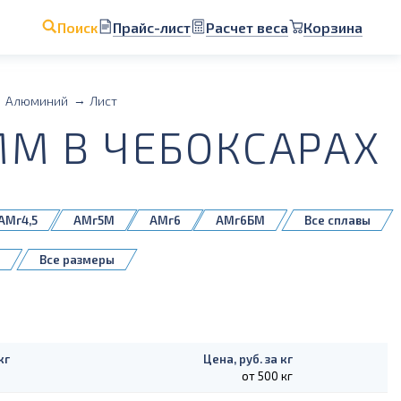
Прайс-лист
Расчет веса
Корзина
Поиск
Алюминий
Лист
М В ЧЕБОКСАРАХ
АМг4,5
АМг5М
АМг6
АМг6БМ
Все сплавы
Д16Т
1561БМ
5083H111
Все размеры
кг
Цена, руб. за кг
от 500 кг