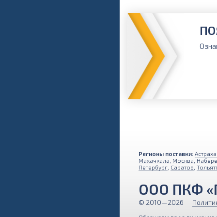
ПО
Озна
Регионы поставки:
Астраха
Махачкала
,
Москва
,
Набер
Петербург
,
Саратов
,
Тольят
ООО ПКФ «
© 2010—2026
Полити