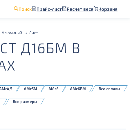
Прайс-лист
Расчет веса
Корзина
Поиск
Алюминий
Лист
Т Д16БМ В
АХ
АМг4,5
АМг5М
АМг6
АМг6БМ
Все сплавы
Д16Т
1561БМ
5083H111
Все размеры