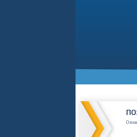
ПО
Озна