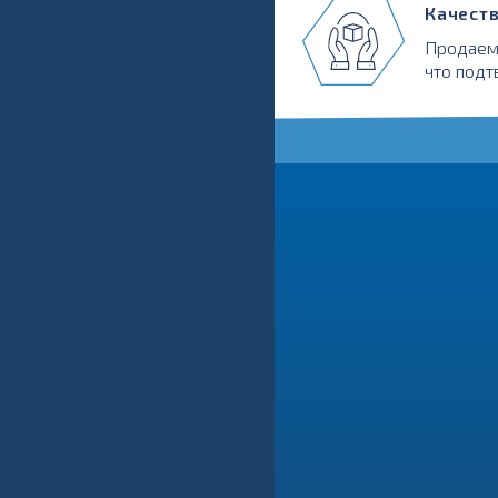
Качест
Продаем
что подт