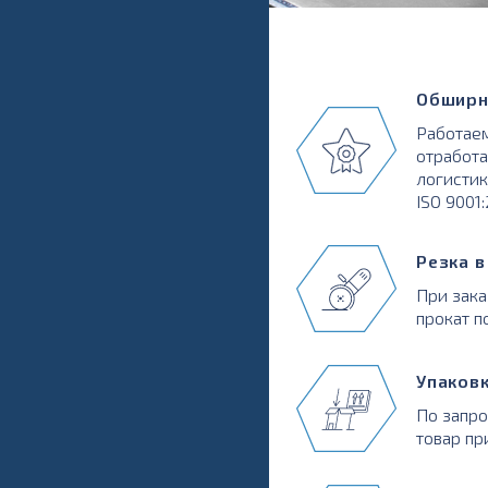
Обширн
Работаем
отработа
логистик
ISO 9001
Резка 
При зака
прокат п
Упаков
По запр
товар пр