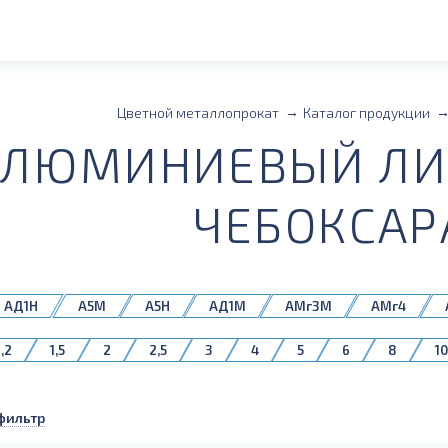
Цветной металлопрокат
Каталог продукции
АЛЮМИНИЕВЫЙ ЛИС
ЧЕБОКСАР
АД1Н
А5М
А5Н
АД1М
АМг3М
АМг4
М
АМцН2
Д16АМ
Д16БМ
1,2
1,5
2
2,5
3
4
5
6
8
10
фильтр