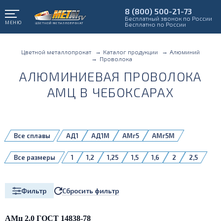
8 (800) 500-21-73
Бесплатный звонок по России
МЕНЮ
Бесплатно по России
Цветной металлопрокат
Каталог продукции
Алюминий
Проволока
АЛЮМИНИЕВАЯ ПРОВОЛОКА
АМЦ В ЧЕБОКСАРАХ
Все сплавы
АД1
АД1М
АМг5
АМг5М
АМг6
АМц
Д16Т
Д18
СвАК5Н
Все размеры
1
1,2
1,25
1,5
1,6
2
2,5
СвАМг3Н
СвАМг5Н
СвАМг61Н
2,67
3
3,15
4
5
6
8
СвАМг6Н
СвАМцН
Сбросить фильтр
Фильтр
АМц 2,0 ГОСТ 14838-78