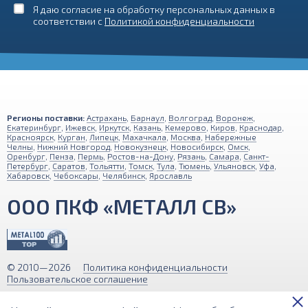
Я даю согласие на обработку персональных данных в
соответствии с
Политикой конфиденциальности
Регионы поставки:
Астрахань
,
Барнаул
,
Волгоград
,
Воронеж
,
Екатеринбург
,
Ижевск
,
Иркутск
,
Казань
,
Кемерово
,
Киров
,
Краснодар
,
Красноярск
,
Курган
,
Липецк
,
Махачкала
,
Москва
,
Набережные
Челны
,
Нижний Новгород
,
Новокузнецк
,
Новосибирск
,
Омск
,
Оренбург
,
Пенза
,
Пермь
,
Ростов-на-Дону
,
Рязань
,
Самара
,
Санкт-
Петербург
,
Саратов
,
Тольятти
,
Томск
,
Тула
,
Тюмень
,
Ульяновск
,
Уфа
,
Хабаровск
,
Чебоксары
,
Челябинск
,
Ярославль
ООО ПКФ «МЕТАЛЛ СВ»
© 2010—2026
Политика конфиденциальности
Пользовательское соглашение
Обращаем ваше внимание на то, что вся информация (включая цены)