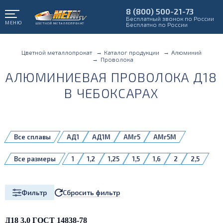
8 (800) 500-21-73
Бесплатный звонок по России
МЕНЮ
Бесплатно по России
Цветной металлопрокат
Каталог продукции
Алюминий
Проволока
АЛЮМИНИЕВАЯ ПРОВОЛОКА Д18
В ЧЕБОКСАРАХ
Все сплавы
АД1
АД1М
АМг5
АМг5М
АМг6
АМц
Д16Т
Д18
СвАК5Н
Все размеры
1
1,2
1,25
1,5
1,6
2
2,5
СвАМг3Н
СвАМг5Н
СвАМг61Н
2,67
3
3,15
4
5
6
8
СвАМг6Н
СвАМцН
Сбросить фильтр
Фильтр
Д18 3,0 ГОСТ 14838-78