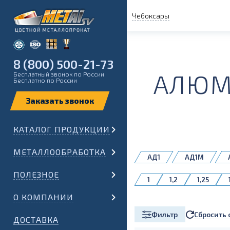
Чебоксары
8 (800) 500-21-73
АЛЮМ
Бесплатный звонок по России
Бесплатно по России
КАТАЛОГ ПРОДУКЦИИ
МЕТАЛЛООБРАБОТКА
АД1
АД1М
СвАМг61Н
ПОЛЕЗНОЕ
1
1,2
1,25
О КОМПАНИИ
Сбросить 
Фильтр
ДОСТАВКА