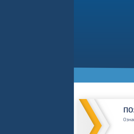
ПО
Озна