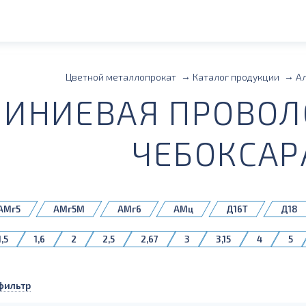
Цветной металлопрокат
Каталог продукции
А
ИНИЕВАЯ ПРОВОЛО
ЧЕБОКСАР
АМг5
АМг5М
АМг6
АМц
Д16Т
Д18
СвАМг6Н
1,5
1,6
2
2,5
2,67
3
3,15
4
5
фильтр