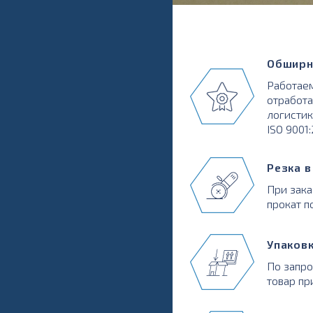
Обширн
Работаем
отработа
логистик
ISO 9001
Резка 
При зака
прокат п
Упаков
По запр
товар пр