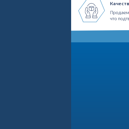
Качест
Продаем
что подт