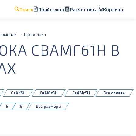
Прайс-лист
Расчет веса
Корзина
Поиск
люминий
Проволока
КА СВАМГ61Н В
АХ
СвАК5Н
СвАМг3Н
СвАМг5Н
Все сплавы
СвАМцН
6
8
Все размеры