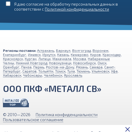
Я даю согласие на обработку персональных данных в
соответствии с
Политикой конфиденциальности
Регионы поставки:
Астрахань
,
Барнаул
,
Волгоград
,
Воронеж
,
Екатеринбург
,
Ижевск
,
Иркутск
,
Казань
,
Кемерово
,
Киров
,
Краснодар
,
Красноярск
,
Курган
,
Липецк
,
Махачкала
,
Москва
,
Набережные
Челны
,
Нижний Новгород
,
Новокузнецк
,
Новосибирск
,
Омск
,
Оренбург
,
Пенза
,
Пермь
,
Ростов-на-Дону
,
Рязань
,
Самара
,
Санкт-
Петербург
,
Саратов
,
Тольятти
,
Томск
,
Тула
,
Тюмень
,
Ульяновск
,
Уфа
,
Хабаровск
,
Чебоксары
,
Челябинск
,
Ярославль
ООО ПКФ «МЕТАЛЛ СВ»
© 2010—2026
Политика конфиденциальности
Пользовательское соглашение
Обращаем ваше внимание на то, что вся информация (включая цены)