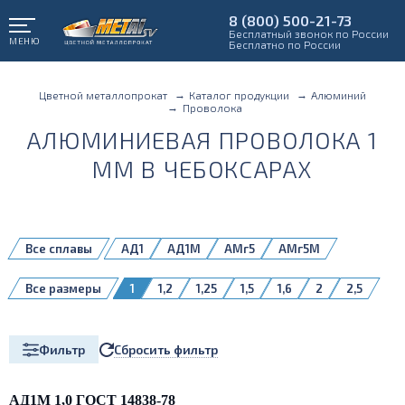
8 (800) 500-21-73
Бесплатный звонок по России
МЕНЮ
Бесплатно по России
Цветной металлопрокат
Каталог продукции
Алюминий
Проволока
АЛЮМИНИЕВАЯ ПРОВОЛОКА 1
ММ В ЧЕБОКСАРАХ
Все сплавы
АД1
АД1М
АМг5
АМг5М
АМг6
АМц
Д16Т
Д18
СвАК5Н
Все размеры
1
1,2
1,25
1,5
1,6
2
2,5
СвАМг3Н
СвАМг5Н
СвАМг61Н
2,67
3
3,15
4
5
6
8
СвАМг6Н
СвАМцН
Сбросить фильтр
Фильтр
АД1М 1,0 ГОСТ 14838-78