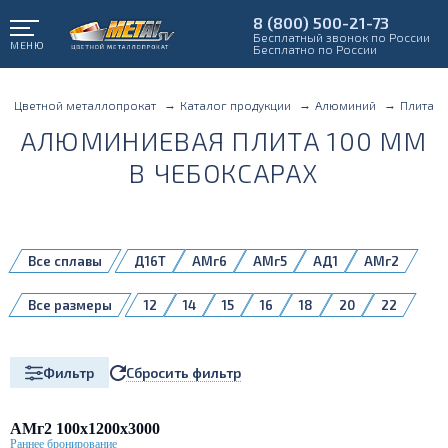
8 (800) 500-21-73
Бесплатный звонок по России
МЕНЮ
Бесплатно по России
Цветной металлопрокат
Каталог продукции
Алюминий
Плита
АЛЮМИНИЕВАЯ ПЛИТА 100 ММ
В ЧЕБОКСАРАХ
Все сплавы
Д16Т
АМг6
АМг5
АД1
АМг2
АМг3
АМг4,5
АМг6Б
АМц
Все размеры
12
14
15
16
18
20
22
В95Б
Д16
Д16Б
Д16ЧТ
1561
25
28
30
32
35
38
1561Б
1980
5083H111
40
45
50
55
60
65
70
Сбросить фильтр
Фильтр
75
80
85
90
100
110
120
130
140
150
160
180
200
АМг2 100х1200х3000