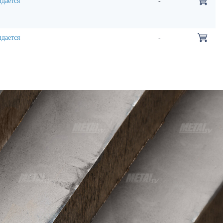
дается
-
дается
-