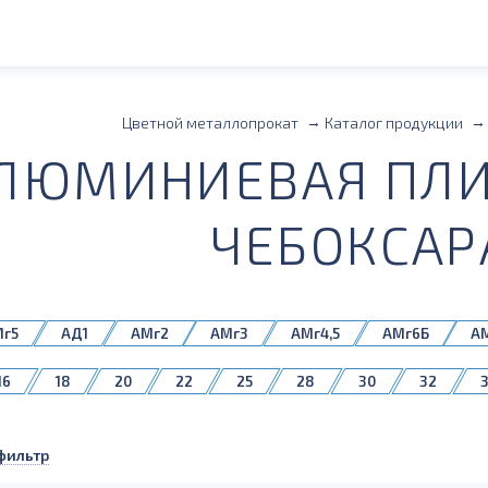
Цветной металлопрокат
Каталог продукции
ЛЮМИНИЕВАЯ ПЛИ
ЧЕБОКСАР
Мг5
АД1
АМг2
АМг3
АМг4,5
АМг6Б
А
1561Б
1980
16
18
20
22
25
28
30
32
75
80
85
90
100
110
120
130
фильтр