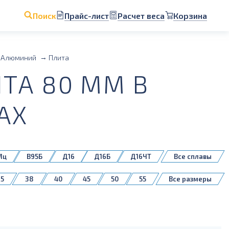
Прайс-лист
Расчет веса
Корзина
Поиск
Алюминий
Плита
ТА 80 ММ В
АХ
Мц
В95Б
Д16
Д16Б
Д16ЧТ
Все сплавы
5083H111
35
38
40
45
50
55
Все размеры
140
150
160
180
200