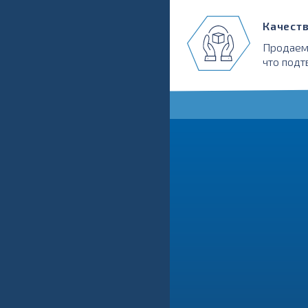
Качест
Продаем
что подт