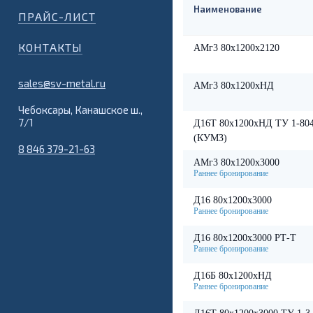
Наименование
ПРАЙС-ЛИСТ
КОНТАКТЫ
АМг3 80х1200х2120
sales@sv-metal.ru
АМг3 80х1200хНД
Чебоксары, Канашское ш.,
7/1
Д16Т 80х1200хНД ТУ 1-804
(КУМЗ)
8 846 379-21-63
АМг3 80х1200х3000
Д16 80х1200х3000
Д16 80х1200х3000 РТ-Т
Д16Б 80х1200хНД