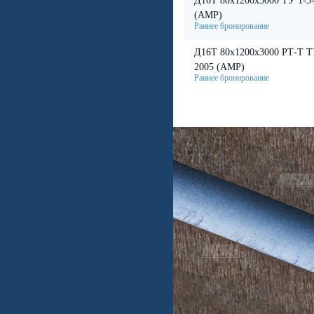
Д16Т 80х1200х3000 ТУ 1-3
(АМР)
Д16Т 80х1200х3000 РТ-Т Т
2005 (АМР)