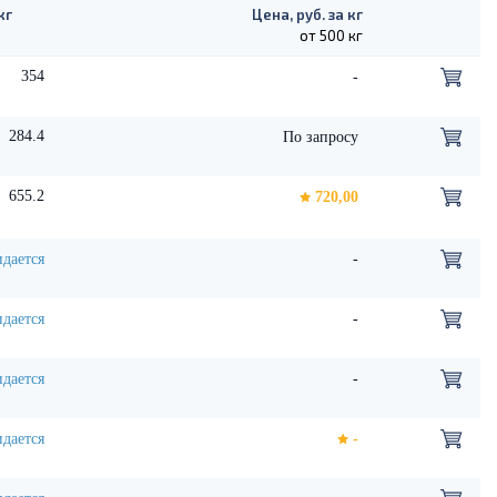
кг
Цена, руб. за кг
от 500 кг
354
-
284.4
По запросу
655.2
720,00
дается
-
дается
-
дается
-
дается
-