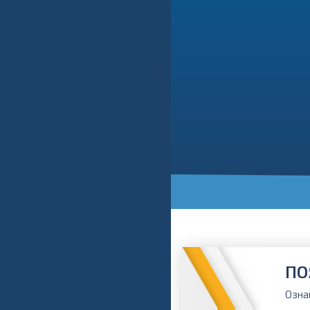
ПО
Озна