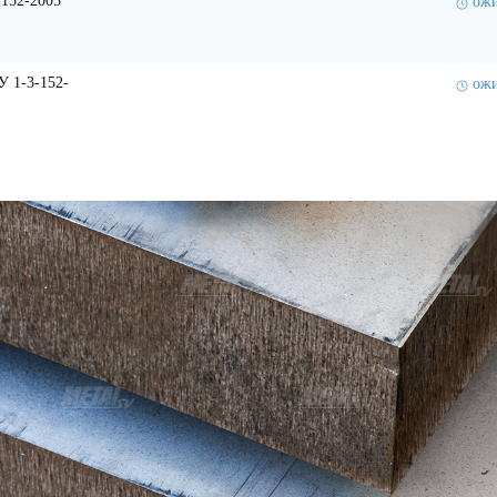
-152-2005
ожи
У 1-3-152-
ожи