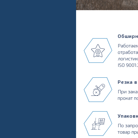
Обширн
Работаем
отработа
логистик
ISO 9001
Резка 
При зака
прокат п
Упаков
По запр
товар пр