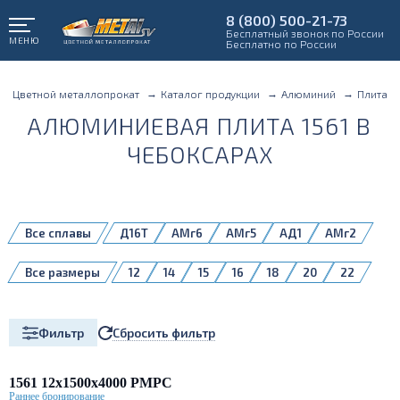
8 (800) 500-21-73
Бесплатный звонок по России
МЕНЮ
Бесплатно по России
Цветной металлопрокат
Каталог продукции
Алюминий
Плита
АЛЮМИНИЕВАЯ ПЛИТА 1561 В
ЧЕБОКСАРАХ
Все сплавы
Д16Т
АМг6
АМг5
АД1
АМг2
АМг3
АМг4,5
АМг6Б
АМц
Все размеры
12
14
15
16
18
20
22
В95Б
Д16
Д16Б
Д16ЧТ
1561
25
28
30
32
35
38
1561Б
1980
5083H111
40
45
50
55
60
65
70
Сбросить фильтр
Фильтр
75
80
85
90
100
110
120
130
140
150
160
180
200
1561 12х1500х4000 РМРС