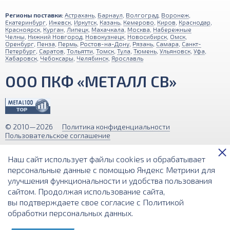
Регионы поставки:
Астрахань
,
Барнаул
,
Волгоград
,
Воронеж
,
Екатеринбург
,
Ижевск
,
Иркутск
,
Казань
,
Кемерово
,
Киров
,
Краснодар
,
Красноярск
,
Курган
,
Липецк
,
Махачкала
,
Москва
,
Набережные
Челны
,
Нижний Новгород
,
Новокузнецк
,
Новосибирск
,
Омск
,
Оренбург
,
Пенза
,
Пермь
,
Ростов-на-Дону
,
Рязань
,
Самара
,
Санкт-
Петербург
,
Саратов
,
Тольятти
,
Томск
,
Тула
,
Тюмень
,
Ульяновск
,
Уфа
,
Хабаровск
,
Чебоксары
,
Челябинск
,
Ярославль
ООО ПКФ «МЕТАЛЛ СВ»
© 2010—2026
Политика конфиденциальности
Пользовательское соглашение
Обращаем ваше внимание на то, что вся информация (включая цены)
Наш сайт использует файлы cookies и обрабатывает
на этом интернет-сайте носит исключительно информационный
характер и ни при каких условиях не является публичной офертой,
персональные данные с помощью Яндекс Метрики для
определяемой положениями Статьи 437 (2) Гражданского кодекса РФ.
улучшения функциональности и удобства пользования
сайтом. Продолжая использование сайта,
Разработка и поддержка сайта
вы подтверждаете свое согласие с
Политикой
обработки персональных данных
.