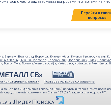
комьтесь с часто задаваемыми вопросами и ответами на них. 
Перейти к спис
вопросов
нь
,
Барнаул
,
Волгоград
,
Воронеж
,
Екатеринбург
,
Ижевск
,
Иркутск
,
Казань
,
Ке
ежные Челны
,
Нижний Новгород
,
Новокузнецк
,
Новосибирск
,
Омск
,
Оренбур
ти
,
Томск
,
Тула
,
Тюмень
,
Ульяновск
,
Уфа
,
Хабаровск
,
Чебоксары
,
Челябинск
,
Я
МЕТАЛЛ СВ»
ка конфиденциальности
Пользовательское соглашение
 то, что вся информация (включая цены) на этом интернет-сайте носит ис
й, определяемой положениями Статьи 437 (2) Гражданского кодекса РФ.
персональные данные с помощью Яндекс Метрики для улучше
 сайта
, вы подтверждаете свое согласие с
Политикой обработки п