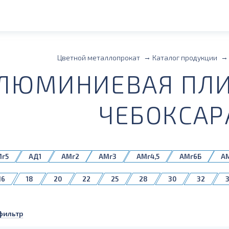
Цветной металлопрокат
Каталог продукции
ЛЮМИНИЕВАЯ ПЛИ
ЧЕБОКСАР
Мг5
АД1
АМг2
АМг3
АМг4,5
АМг6Б
А
1561Б
1980
16
18
20
22
25
28
30
32
75
80
85
90
100
110
120
130
фильтр