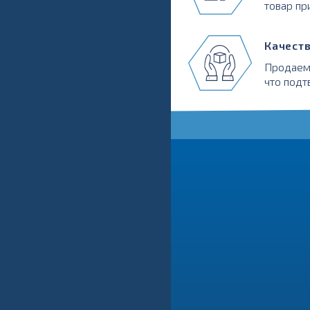
товар пр
Качест
Продаем
что подт