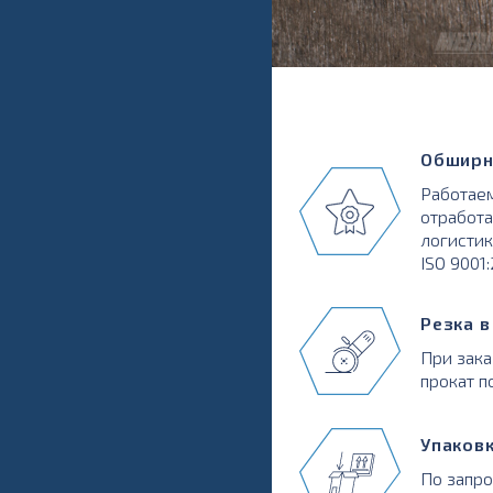
Обширн
Работаем
отработа
логистик
ISO 9001
Резка 
При зака
прокат п
Упаков
По запр