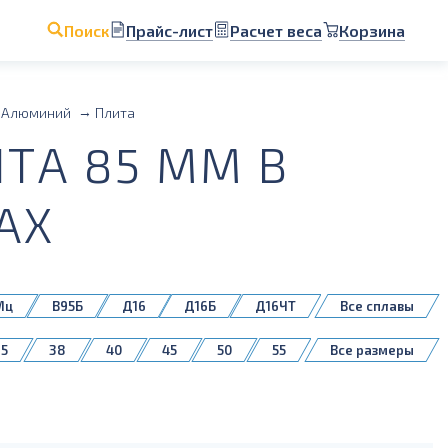
Прайс-лист
Расчет веса
Корзина
Поиск
Алюминий
Плита
ТА 85 ММ В
АХ
Мц
В95Б
Д16
Д16Б
Д16ЧТ
Все сплавы
5083H111
35
38
40
45
50
55
Все размеры
140
150
160
180
200