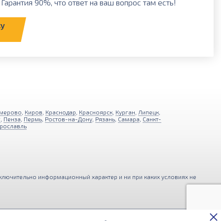
Гарантия 90%, что ответ на ваш вопрос там есть!
ку
мерово
,
Киров
,
Краснодар
,
Красноярск
,
Курган
,
Липецк
,
г
,
Пенза
,
Пермь
,
Ростов-на-Дону
,
Рязань
,
Самара
,
Санкт-
рославль
ключительно информационный характер и ни при каких условиях не
ния функциональности и удобства
Принимаю
ерсональных данных
.