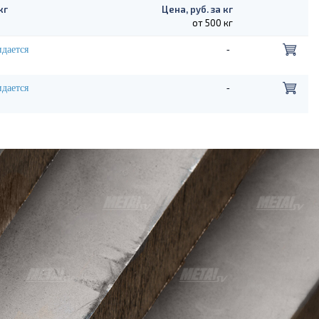
кг
Цена, руб. за кг
от 500 кг
дается
-
дается
-