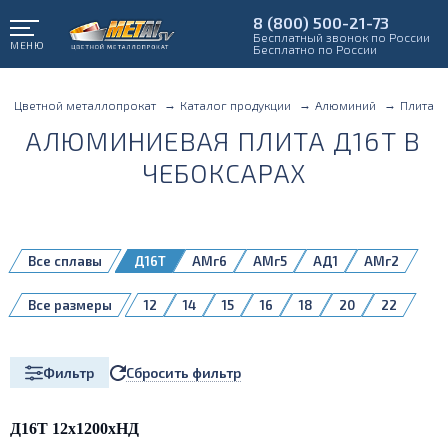
8 (800) 500-21-73
Бесплатный звонок по России
МЕНЮ
Бесплатно по России
Цветной металлопрокат
Каталог продукции
Алюминий
Плита
АЛЮМИНИЕВАЯ ПЛИТА Д16Т В
ЧЕБОКСАРАХ
Все сплавы
Д16Т
АМг6
АМг5
АД1
АМг2
АМг3
АМг4,5
АМг6Б
АМц
Все размеры
12
14
15
16
18
20
22
В95Б
Д16
Д16Б
Д16ЧТ
1561
25
28
30
32
35
38
1561Б
1980
5083H111
40
45
50
55
60
65
70
Сбросить фильтр
Фильтр
75
80
85
90
100
110
120
130
140
150
160
180
200
Д16Т 12х1200хНД