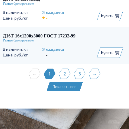
ожидается
Купить
-
Д16Т 16х1200х3000 ГОСТ 17232-99
ожидается
Купить
-
←
1
2
3
→
Показать все