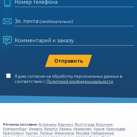
Номер телефона
Эл. почта
(необязательно)
Комментарий к заказу
Я даю согласие на обработку персональных данных в
соответствии с
Политикой конфиденциальности
Регионы поставки:
Астрахань
,
Барнаул
,
Волгоград
,
Воронеж
,
Екатеринбург
,
Ижевск
,
Иркутск
,
Казань
,
Кемерово
,
Киров
,
Краснодар
,
Красноярск
,
Курган
,
Липецк
,
Махачкала
,
Москва
,
Набережные